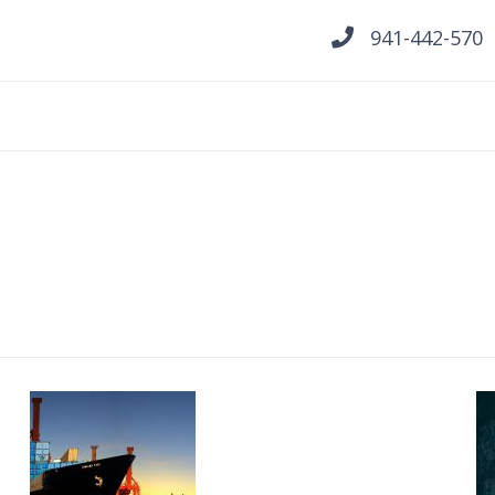
941-442-570
Skip
to
content