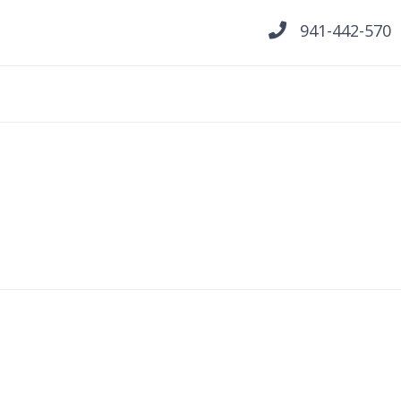
941-442-570
Skip
to
content